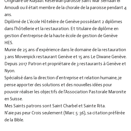
Originaire de Klayaat Keserwan paroisse Saint Mar Semaan el
Amoudi ou il était membre de la chorale de la paroisse pendant 4
GDPR Agreement
*
ans.
Je consens à ce que ce site enregistre mes
Diplômé de L’école Hôtelière de Genève possédant 2 diplômes
informations soumises
dans l’hôtellerie et la restauration. Et titulaire de diplôme en
gestion d’entreprise de la haute école de gestion de Genève
HES.
Soumettre
Munie de 25 ans d’expérience dans le domaine de la restauration
3 ans Movenpick restaurant Genève et 15 ans Le Diwane Genève.
Depuis 2017 Patron et propriétaire de 3 restaurants à Genève et
Nyon.
Spécialisé dans la direction d’entreprise et relation humaine, je
pense apporter des solutions et des nouvelles idées pour
pouvoir réaliser les objectifs de l’Association Pastorale Maronite
en Suisse.
Mes Saints patrons sont Saint Charbel et Sainte Rita.
N’aie pas peur Crois seulement (Marc 5 :36), sa citation préférée
de la Bible.