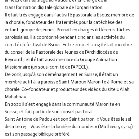
années était au siège au Vatican, et en charge de la
transformation digitale globale de l’organisation.
Il était très engagé dans l’activité pastorale à Bsous; membre de
la chorale, fondateur des fraternités pour la catéchèse des
enfant, groupe de jeunes. Prenait en charges différents tâches
paroissiales. Il a coordonné pendant cinq ans les activités du
comité du festival de Bsous. Entre 2010 et 2013 il était membre
du conseil de la Pastorale des Jeunes de l’Archidiocèse de
Beyrouth, et il était aussi membre du Groupe Animation
Missionnaire (un sous-comité de l’APECL).
De 2018 jusqu’à son déménagement en Suisse, il était un
membre actif à la paroisse Saint Maroun Maronite à Rome et sa
chorale. Co-fondateur et producteur des vidéos du site « Allah
Mahabba».
En 2020 il s’est engagé dans la communauté Maronite en
Suisse, et fait partie de son conseil pastoral.
Saint Antoine de Padou est son Saint patron. « Vous êtes le sel
de la terre;… Vous êtes la lumière du monde:..» (Mathieu 5 :13-14)
est son passage biblique préféré.