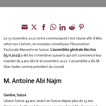
Email
*
Addresse
*
Share
Share
Share
Share
Share
Share
Share
on
on
on
on
on
on
on
Le 15 novembre 2022 notre communauté s’est réunie afin d’élire
Adresse ligne 1
Email
Twitter
Facebook
WhatsApp
LinkedIn
Reddit
Pinterest
selon nos statuts, un nouveau conseil pour l’Association
Pastorale Maronite en Suisse.
L’assemblée générale élective
(15.11.2022)
a élit les 11 membres suivants qui ont commencé leur
Adresse ligne 2
mandat de 4 ans dès le 16 novembre 2022. L’assemblée a élu M.
Elias Sader comme président du conseil.
Ville
État / Province / Région
M. Antoine Abi Najm
Code postal
Pays
Genève, Suisse
Phone
Libano Suisse 44 ans, vivant en Suisse depuis plus de 23 ans.