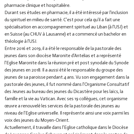
pharmacie clinique et hospitalière.
Durant ses études en pharmacie, il a été intéressé par l’inclusion
du spirituel en milieu de santé. C’est pour cela qu’il a fait une
spécialisation en accompagnement spirituel au Liban (à l’USJ) et
en Suisse (au CHUV à Lausanne) et a commencé un bachelor en
théologie à l’USJ.
Entre 2016 et 2019, il a été le responsable de la pastorale des
jeunes dans son diocèse Maronite d’Antelias et a représenté
l’Eglise Maronite dans la réunion pré et post synodale du Synode
des jeunes en 2018. Il a aussi été le responsable du groupe des
jeunes de sa paroisse pendant 4 ans. Vu son engagement dans la
pastorale des jeunes, il fut nommé dans l’Organisme Consultatif
des Jeunes au bureau des jeunes du Dicastère pour les laïcs, la
famille et la vie au Vatican. Avec ses 19 collègues, cet organisme
œuvre a renouvelé les services de la pastorale des jeunes au
niveau de l’Eglise universelle. Il représente ainsi une voix parmi les
voix des jeunes du Moyen-Orient.
Actuellement, il travaille dans l’Eglise catholique dans le Diocèse