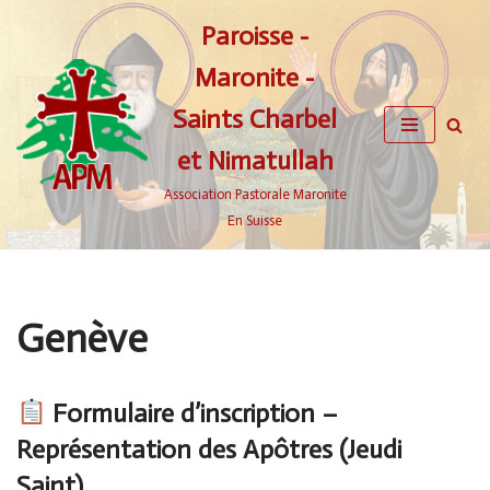
Paroisse -
Aller
Maronite -
au
contenu
Saints Charbel
et Nimatullah
Association Pastorale Maronite
En Suisse
Genève
Formulaire d’inscription –
Représentation des Apôtres (Jeudi
Saint)