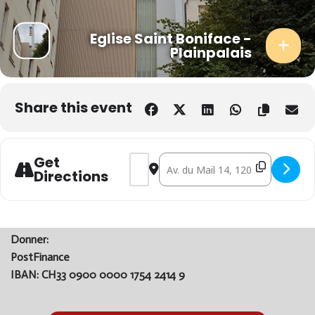
Eglise Saint Boniface -
Plainpalais
Share this event
Get
Address - ✝ Messe Maronite – Gen
Destination Address - ✝ Mess
Directions
Donner:
PostFinance
IBAN: CH33 0900 0000 1754 2414 9