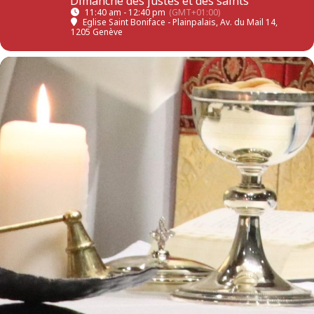
Dimanche des justes et des saints
11:40 am - 12:40 pm
(GMT+01:00)
Eglise Saint Boniface - Plainpalais
, Av. du Mail 14,
1205 Genève