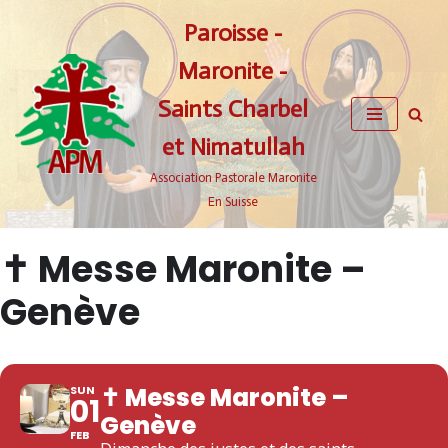
Paroisse -
Aller
Maronite -
au
contenu
Saints Charbel
et Nimatullah
Association Pastorale Maronite
En Suisse
✝ Messe Maronite –
Genève
✝ Messe Maronite –
SUN
01
Genève
FEB