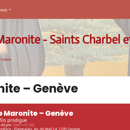
nous
Maronite - Saints Charbel e
 Suisse
ite – Genève
e Maronite – Genève
fils prodigue
2:40 pm
(GMT+01:00)
oniface - Plainpalais
, Av. du Mail 14, 1205 Genève