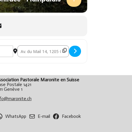
Destination Address - ✝ Messe Maronite – Genève
ssociation Pastorale Maronite en Suisse
ase Postale 1421
11 Genève 1
nfo@maronite.ch
WhatsApp
E-mail
Facebook