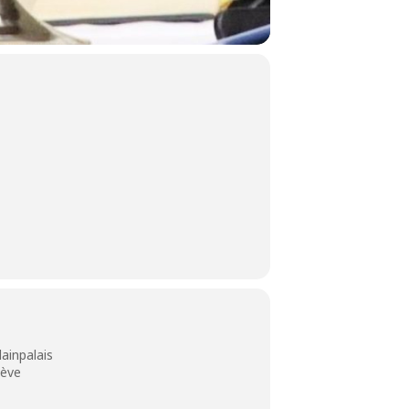
lainpalais
nève