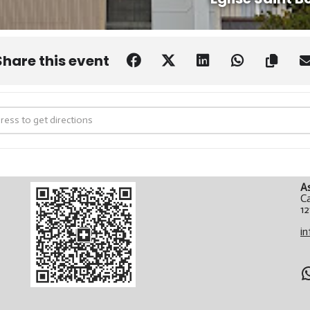
Share this event
Messe Maronite – Genève [egHAbzUec]
A
C
12
i